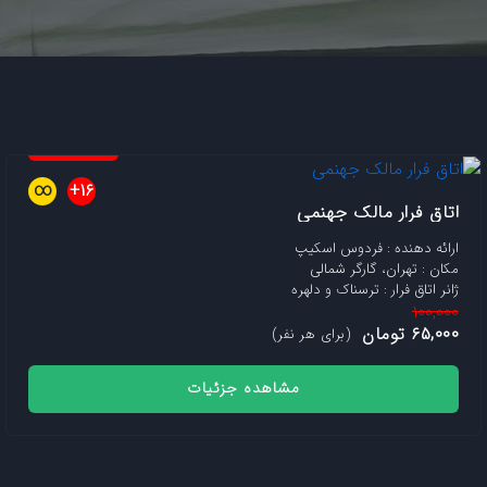
توقف موقت
∞
16+
اتاق فرار مالک جهنمی
ارائه دهنده : فردوس اسکیپ
مکان : تهران، گارگر شمالی
ژانر اتاق فرار : ترسناک و دلهره
100,000
65,000 تومان
(برای هر نفر)
مشاهده جزئیات