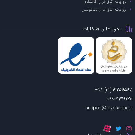
روایت اتاق فرار اقامتگاه
روایت اتاق فرار دعانویس
مجوز ها و افتخارات
+98 (21) 41256567
09904139020
support@myescape.ir