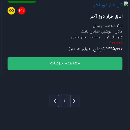
∞
13+
اتاق فرار دوز آخر
ارائه دهنده : پورتال
مکان : بوشهر، خیابان باهنر
ژانر اتاق فرار : ترسناک، تئاترتعاملی
400,000
335,000 تومان
(برای هر نفر)
مشاهده جزئیات
1