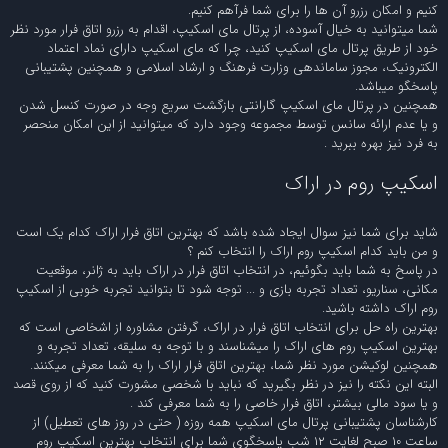
کنیم و امکان رزرو آن ها را برای شما فرآهم کنیم.
شما میتوانید به خیال آسوده، از پرتال مای اسکیپ، اقدام به رزرو اتاق فرار مورد نظر
خود از طریق پرتال مای اسکیپ کنید، چرا که مای اسکیپ دارای نماد اعتماد
الکترونیک، مجوز ساماندهی وزارت فرهنگ و ارشاد اسلامی و همچنین پشتیبانی
پاسخگو میباشد.
همچنین در پرتال مای اسکیپ گارانتی بازگشت سریع وجه در صورت کنسل شدن
و یا عدم ارائه سانس توسط مجموعه وجود دارد که میتوانید از این امکان منحصر
به فرد نیز بهره ببرید .
اسکیپ روم در اراک
شاید برای شما نیز سوال ایجاد شده باشد که بهترین اتاق فرار اراک کدام یک است
و من باید کدام اسکیپ روم اراک را انتخاب کنم ؟
در پاسخ به شما باید بگوئیم، در انتخاب اتاق فرار در اراک باید به ژانر، موقعیت
مکانی، سناریو، تعداد تجربه بازی و ... توجه شود تا بتوانید تجربه خوبی از اسکیپ
روم اراک داشته باشید.
بهترین راه حل برای انتخاب اتاق فرار در اراک، گرفتن مشاوره از اشخاصی است که
بهترین اسکیپ روم های اراک را میشناسند و با توجه به سلیقه، تعداد تجربه و
همچنین لوکیشن مورد نظر شما، بهترین اتاق فرار اراک را به شما معرفی میکنند.
البته این نکته را نیز در نظر بگیرید که نباید با شخصی مشورت کنید که از روی قصد
و یا سود مالی بیشتر، اتاق فرار خاصی را به شما معرفی کند .
کارشناسان پشتیبانی پرتال مای اسکیپ همه روزه ( حتی در روز های تعطیل) از
ساعت 10 صبح لغایت 12 شب پاسخگوی شما برای انتخاب بهترین اسکیپ روم